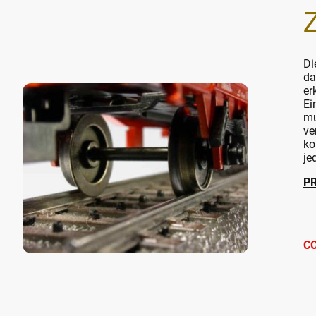
Di
da
er
Ei
mu
ve
ko
je
P
C