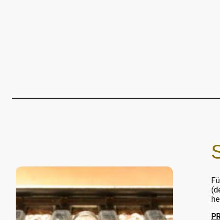
S
Fü
(d
he
P