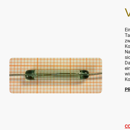
Ei
Ta
zw
Ko
Na
si
Da
ei
wi
Ko
P
C