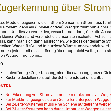
Zugerkennung über Strom
ese Module reagieren wie ein Strom-Sensor: Ein Stromfluss führt
s Problem, denn ein (unbeleuchteter) Waggon führt nun einmal 
kannt. Um dies zu vermeiden, versucht man dann, über die Achs
n kleiner Widerstand verbindet die ansonsten isolierten Achsen.
ss, kann man sich dann ausrechnen, wie gross der gesamte Stro
rteilten Wagen fließt und in nutzlose Wärme umgewandelt wird.
mmen jedoch mit dieser Lösung überhaupt nicht weiter, denn sie
den Waggon montieren...
RO
Linienförmige Zugerfassung, also Überwachung ganzer Glei
Rückmeldestellen (bis auf die Schienenstöße) unsichtbar
ONTRA
Nur Erkennung von Stromverbrauchern (Loks und evtl. Wage
Für Märklin ungeeignet, da ein Schleifer unter jedem Wagg
Bei 2-Leiter-Systemen muss eine Schiene aufgetrennt werde
Bei 2-Leiter-Systemen kann durch Umbau der Waggons einen