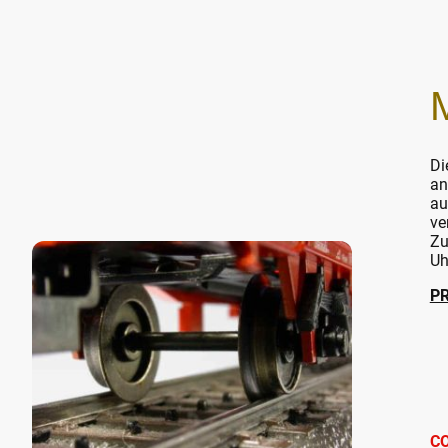
Di
an
au
ve
Zu
Uh
P
C